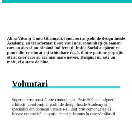
Alina Vîlcu și Omid Ghannadi, fondatori ai şcolii de design Inside
Academy, au transformat firesc visul unei comunități de oameni
care au ales să nu rămână indiferenți. Inside Social a apǎrut ca
punte dintre educație și schimbare reală, dintre pasiune și sprijin
oferit celor care au cea mai mare nevoie. Designul nu este un
moft, ci o stare de bine.
Voluntari
Superputerea noastră este comunitatea. Peste 500 de designeri,
arhitecți, absolvenți ai şcolii de design Inside Academy și
specialiști din domenii variate s-au unit prin convingerea că
fiecare om merită un spațiu demn și frumos în care să trăiască.