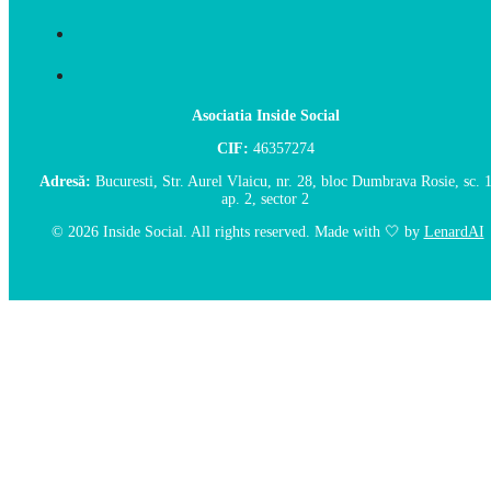
Asociatia Inside Social
CIF:
46357274
Adresă:
Bucuresti, Str. Aurel Vlaicu, nr. 28, bloc Dumbrava Rosie, sc. 1
ap. 2, sector 2
© 2026 Inside Social. All rights reserved. Made with 🤍
by
LenardAI