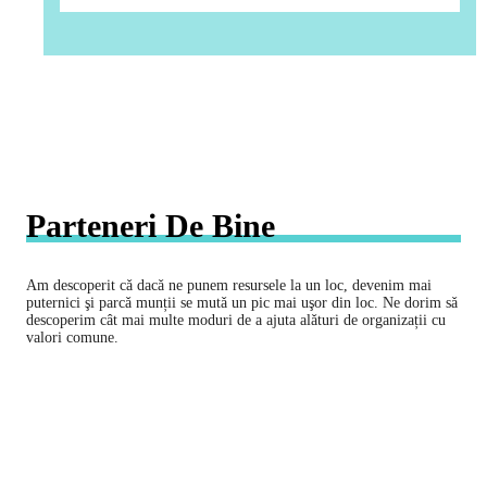
Parteneri De Bine
Am descoperit cǎ dacǎ ne punem resursele la un loc, devenim mai
puternici şi parcǎ munții se mutǎ un pic mai uşor din loc. Ne dorim sǎ
descoperim cât mai multe moduri de a ajuta alǎturi de organizații cu
valori comune.